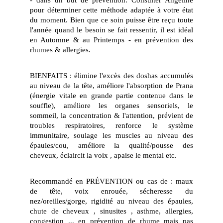
- dans un but de prévention. Consulter Angéline
pour déterminer cette méthode adaptée à votre état
du moment. Bien que ce soin puisse être reçu toute
l'année quand le besoin se fait ressentir, il est idéal
en Automne & au Printemps - en prévention des
rhumes & allergies.
​BIENFAITS : élimine l'excès des doshas accumulés
au niveau de la tête, améliore l'absorption de Prana
(énergie vitale en grande partie contenue dans le
souffle), améliore les organes sensoriels, le
sommeil, la concentration & l'attention, prévient de
troubles respiratoires, renforce le système
immunitaire, soulage les muscles au niveau des
épaules/cou, améliore la qualité/pousse des
cheveux, éclaircit la voix , apaise le mental etc.
​Recommandé en PRÉVENTION ou cas de : maux
de tête, voix enrouée, sécheresse du
nez/oreilles/gorge, rigidité au niveau des épaules,
chute de cheveux , sinusites , asthme, allergies,
congestion ... en prévention de rhume mais pas