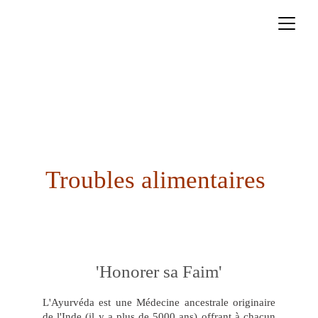
Troubles alimentaires 
'Honorer sa Faim'
L'Ayurvéda est une Médecine ancestrale originaire
de l'Inde (il y a plus de 5000 ans) offrant à chacun