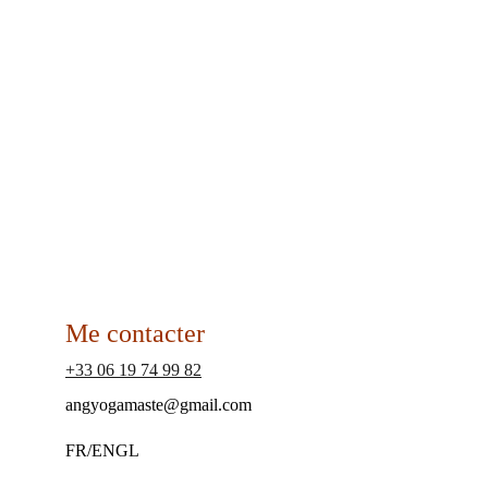
"Merci de nous offrir ces instants, ce format (qui 
permet d’être seulement à l’écoute sans regarder un 
écran), et ces échanges, discussions qui nous 
amènent à ressentir, réfléchir, se poser."
Maëlle (après écoute du podcast 'Sublime')
Me contacter
+33 06 19 74 99 82
angyogamaste@gmail.com
FR/ENGL