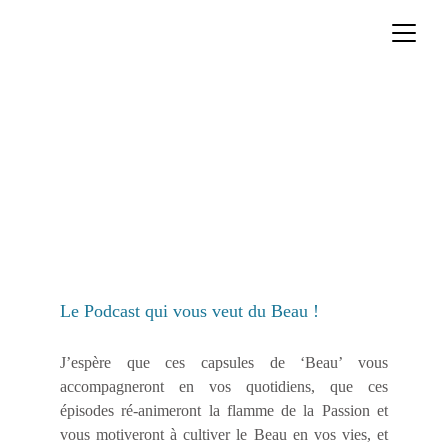
'Viens,
on fait du Beau !'
by Océane Rome
Le Podcast qui vous veut du Beau ! 
J’espère que ces capsules de ‘Beau’ vous
accompagneront en vos quotidiens, que ces
épisodes ré-animeront la flamme de la Passion et
vous motiveront à cultiver le Beau en vos vies, et