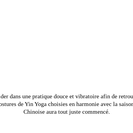
re
ga & la 
St Nazaire
ider dans une pratique douce et vibratoire afin de retrou
postures de Yin Yoga choisies en harmonie avec la saiso
Chinoise aura tout juste commencé.