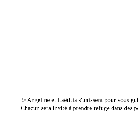
Yin Vibratoi
Pratique de Lumière par le Yin Yo
Vibration
15 Février • 16h30• chez
 Studi'om 
- 
✨️ Angéline et Laëtitia s'unissent pour vous gu
Chacun sera invité à prendre refuge dans des 