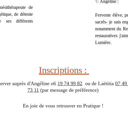
✨️ Angéline :
nésithérapeute de
étique, de détente
Fervente élève, p
 ses différents
sacrés- je suis 
notamment du Repo
restauratives j'a
Lumière.
Inscriptions : 
erver auprès d'Angéline o6 
19 74 99 82
  ou de Laëtitia 
07 49
73 11
 (par message de préférence) 
En joie de vous retrouver en Pratique ! 